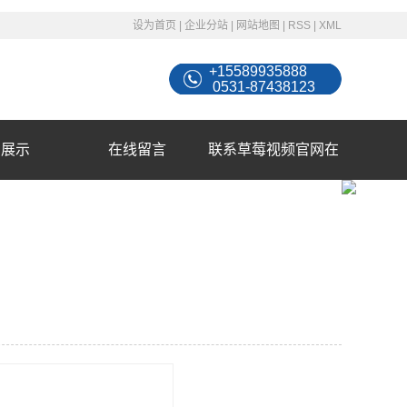
设为首页
|
企业分站
|
网站地图
|
RSS
|
XML
+15589935888
0531-87438123
例展示
在线留言
联系草莓视频官网在
线