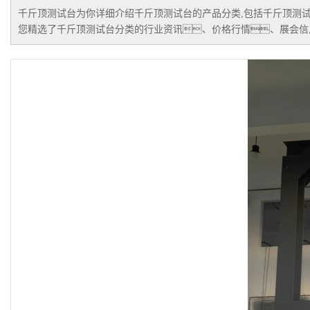
千斤顶测试台
为你详细介绍
千斤顶测试台
的产品分类,包括
千斤顶测
您精选了
千斤顶测试台
分类的行业资讯、价格行情、展会信